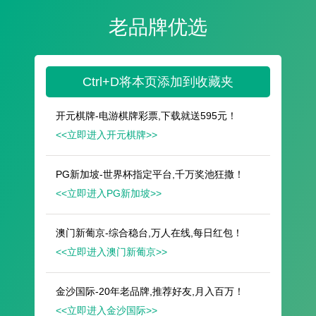
遥想公瑾当年，小乔初嫁了，雄姿英发。
羽扇纶巾，谈笑间，樯橹灰飞烟灭。
故国神游，多情应笑我，早生华发。
人生如梦，一尊还酹江月。